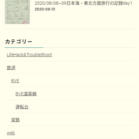
2020/08/08~09日本海・東北方面旅行の記録day1
2020-08-31
カテゴリー
LifeHack&TroubleShoot
鉄道
BVE
BVE渥美線
運転台
架鉄
web