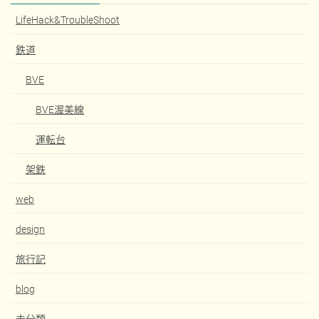
LifeHack&TroubleShoot
鉄道
BVE
BVE渥美線
運転台
架鉄
web
design
旅行記
blog
未分類