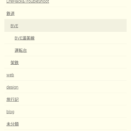
LifeHack&TroubleShoot
鉄道
BVE
BVE渥美線
運転台
架鉄
web
design
旅行記
blog
未分類