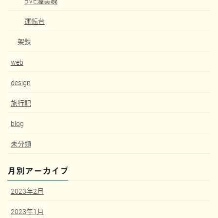
BVE渥美線
運転台
架鉄
web
design
旅行記
blog
未分類
月別アーカイブ
2023年2月
2023年1月