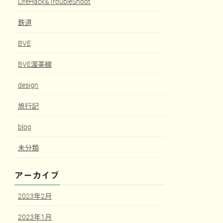
LifeHack&TroubleShoot
鉄道
BVE
BVE渥美線
design
旅行記
blog
未分類
アーカイブ
2023年2月
2023年1月