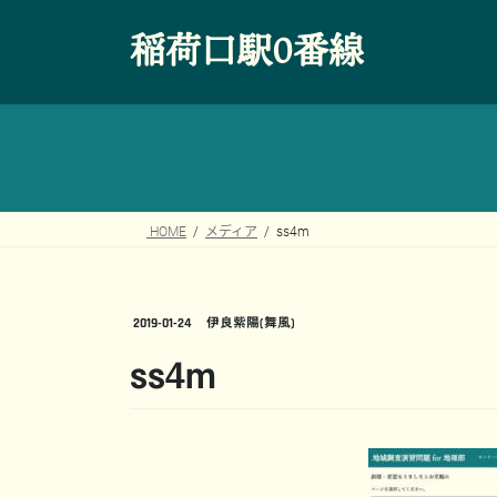
コ
ナ
稲荷口駅0番線
ン
ビ
テ
ゲ
ン
ー
ツ
シ
へ
ョ
ス
ン
キ
に
ッ
移
HOME
メディア
ss4m
プ
動
2019-01-24
伊良紫陽(舞風)
ss4m