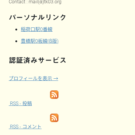
Contact : mail(α)tk03.org
パーソナルリンク
稲荷口駅0番線
豊橋駅0板線(β版)
認証済みサービス
プロフィールを表示 →
RSS - 投稿
RSS - コメント