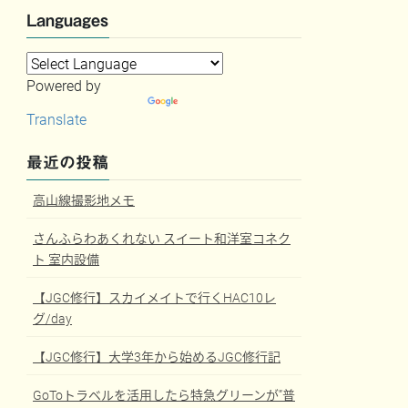
Languages
Powered by
Translate
最近の投稿
高山線撮影地メモ
さんふらわあくれない スイート和洋室コネク
ト 室内設備
【JGC修行】スカイメイトで行くHAC10レ
グ/day
【JGC修行】大学3年から始めるJGC修行記
GoToトラベルを活用したら特急グリーンが”普