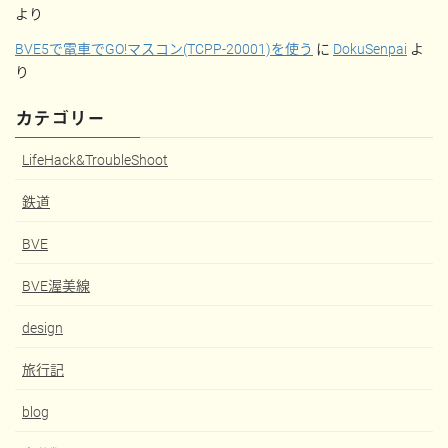
より
BVE5で電車でGO!マスコン(TCPP-20001)を使う
に
DokuSenpai
よ
り
カテゴリー
LifeHack&TroubleShoot
鉄道
BVE
BVE渥美線
design
旅行記
blog