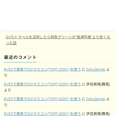
さんふらわあくれない スイート和洋室コネクト 室内設備
【JGC修行】スカイメイトで行くHAC10レグ/day
【JGC修行】大学3年から始めるJGC修行記
GoToトラベルを活用したら特急グリーンが”普通列車”より安くな
った話
最近のコメント
BVE5で電車でGO!マスコン(TCPP-20001)を使う
に
DokuSenpai
よ
り
BVE5で電車でGO!マスコン(TCPP-20001)を使う
に
伊良紫陽(舞風)
より
BVE5で電車でGO!マスコン(TCPP-20001)を使う
に
DokuSenpai
よ
り
BVE5で電車でGO!マスコン(TCPP-20001)を使う
に
伊良紫陽(舞風)