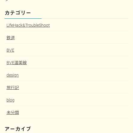
カテゴリー
LifeHack&TroubleShoot
鉄道
BVE
BVE渥美線
design
旅行記
blog
未分類
アーカイブ