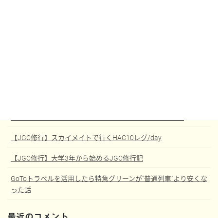
RSS - コメント
Languages
最近の投稿
高山線撮影地メモ
さんふらわあくれない スイート和洋室コネクト 室内設備
【JGC修行】スカイメイトで行くHAC10レグ/day
【JGC修行】大学3年から始めるJGC修行記
GoToトラベルを活用したら特急グリーンが”普通列車”より安くな
った話
最近のコメント