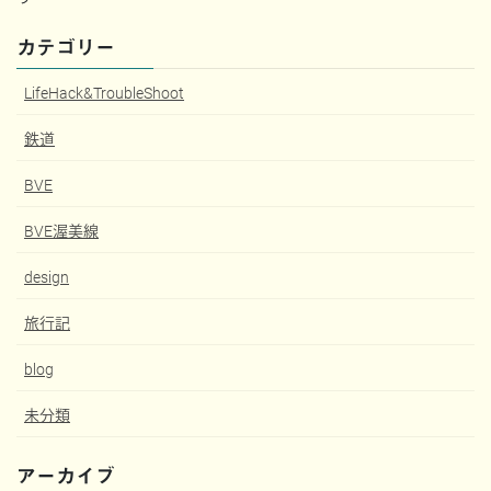
カテゴリー
LifeHack&TroubleShoot
鉄道
BVE
BVE渥美線
design
旅行記
blog
未分類
アーカイブ