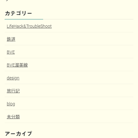
カテゴリー
LifeHack&TroubleShoot
鉄道
BVE
BVE渥美線
design
旅行記
blog
未分類
アーカイブ