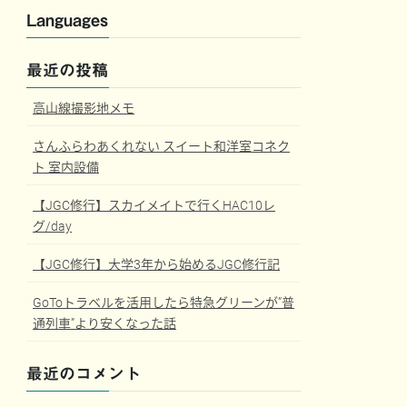
Languages
最近の投稿
高山線撮影地メモ
さんふらわあくれない スイート和洋室コネク
ト 室内設備
【JGC修行】スカイメイトで行くHAC10レ
グ/day
【JGC修行】大学3年から始めるJGC修行記
GoToトラベルを活用したら特急グリーンが”普
通列車”より安くなった話
最近のコメント