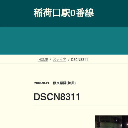
コ
ナ
稲荷口駅0番線
ン
ビ
テ
ゲ
ン
ー
ツ
シ
へ
ョ
ス
ン
キ
に
ッ
移
HOME
メディア
DSCN8311
プ
動
2018-10-21
伊良紫陽(舞風)
DSCN8311