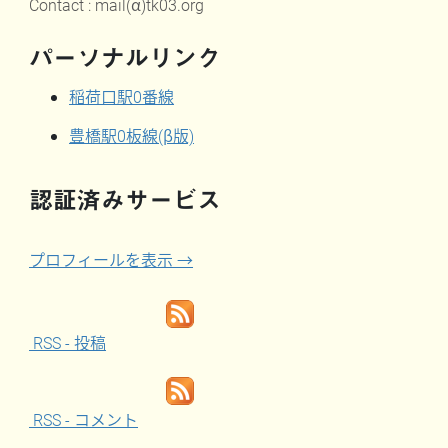
Contact : mail(α)tk03.org
パーソナルリンク
稲荷口駅0番線
豊橋駅0板線(β版)
認証済みサービス
プロフィールを表示 →
RSS - 投稿
RSS - コメント