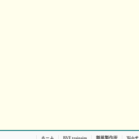
ホーム
BVE trainsim
舞風製作所
Web