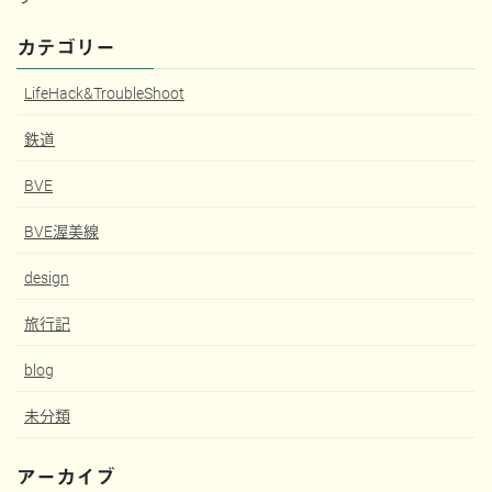
カテゴリー
LifeHack&TroubleShoot
鉄道
BVE
BVE渥美線
design
旅行記
blog
未分類
アーカイブ