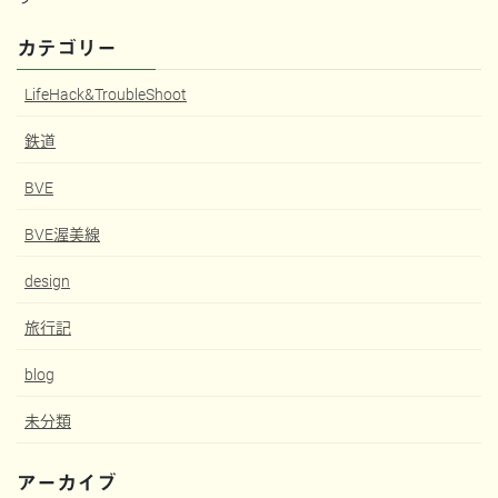
カテゴリー
LifeHack&TroubleShoot
鉄道
BVE
BVE渥美線
design
旅行記
blog
未分類
アーカイブ