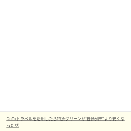
RSS - コメント
Languages
Powered by
Translate
最近の投稿
高山線撮影地メモ
さんふらわあくれない スイート和洋室コネクト 室内設備
【JGC修行】スカイメイトで行くHAC10レグ/day
【JGC修行】大学3年から始めるJGC修行記
GoToトラベルを活用したら特急グリーンが”普通列車”より安くな
った話